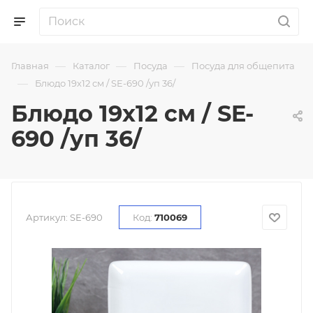
—
—
—
Главная
Каталог
Посуда
Посуда для общепита
—
Блюдо 19х12 см / SE-690 /уп 36/
Блюдо 19х12 см / SE-
690 /уп 36/
Артикул:
SE-690
Код:
710069