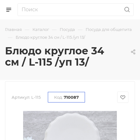
—
—
—
Главная
Каталог
Посуда
Посуда для общепита
—
Блюдо круглое 34 см / L-115 /уп 13/
Блюдо круглое 34
см / L-115 /уп 13/
Артикул:
L-115
Код:
710087