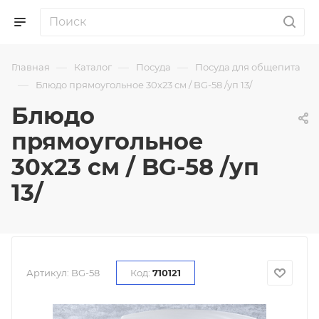
—
—
—
Главная
Каталог
Посуда
Посуда для общепита
—
Блюдо прямоугольное 30х23 см / BG-58 /уп 13/
Блюдо
прямоугольное
30х23 см / BG-58 /уп
13/
Артикул:
BG-58
Код:
710121