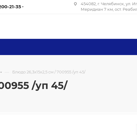
454082, г. Челябинск, ул. 
 200-21-35
Меридиан 7 км, ост. Реаб
—
Блюдо 26,3х15х2,5 см / 700955 /уп 45/
00955 /уп 45/