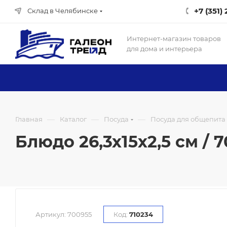
+7 (351)
Склад в Челябинске
Интернет-магазин товаров
для дома и интерьера
—
—
—
Главная
Каталог
Посуда
Посуда для общепита
Блюдо 26,3х15х2,5 см / 7
Артикул:
700955
Код:
710234