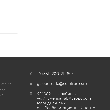
+7 (351) 200-21-35
трудничества
galeontrade@comiron.com
ара,
454082, г. Челябинск,
ие
ул. Игуменка 161, Автодорога
Меридиан 7 км,
ост. Реабилитационный центр