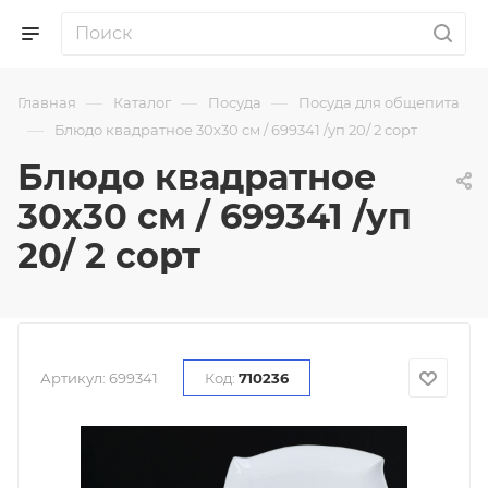
—
—
—
Главная
Каталог
Посуда
Посуда для общепита
—
Блюдо квадратное 30х30 см / 699341 /уп 20/ 2 сорт
Блюдо квадратное
30х30 см / 699341 /уп
20/ 2 сорт
Артикул:
699341
Код:
710236