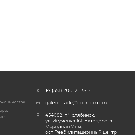
+7 (351) 200-21-35
трудничества
galeontrade@comiron.com
ара,
454082, г. Челябинск,
ие
ул. Игуменка 161, Автодорога
Меридиан 7 км,
ост. Реабилитационный центр