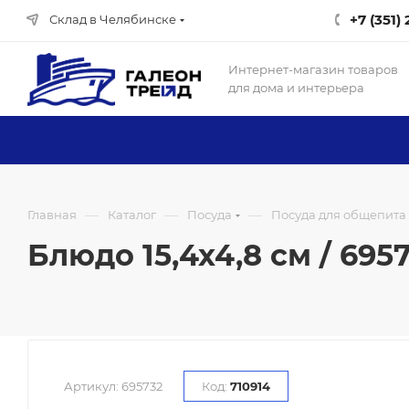
+7 (351)
Склад в Челябинске
Интернет-магазин товаров
для дома и интерьера
—
—
—
Главная
Каталог
Посуда
Посуда для общепита
Блюдо 15,4х4,8 см / 6957
Артикул:
695732
Код:
710914