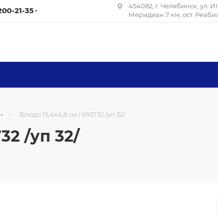
454082, г. Челябинск, ул. 
 200-21-35
Меридиан 7 км, ост. Реаб
—
Блюдо 15,4х4,8 см / 695732 /уп 32/
32 /уп 32/