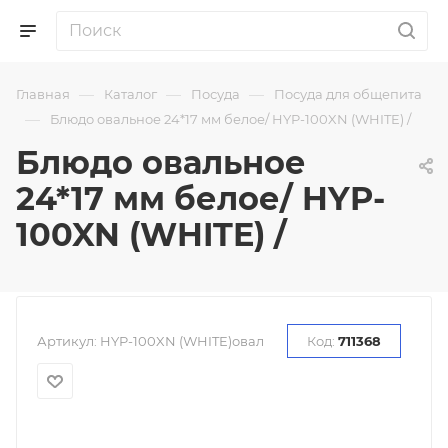
—
—
—
Главная
Каталог
Посуда
Посуда для общепита
—
Блюдо овальное 24*17 мм белое/ HYP-100XN (WHITE) /
Блюдо овальное
24*17 мм белое/ HYP-
100XN (WHITE) /
Артикул:
HYP-100XN (WHITE)овал
Код:
711368