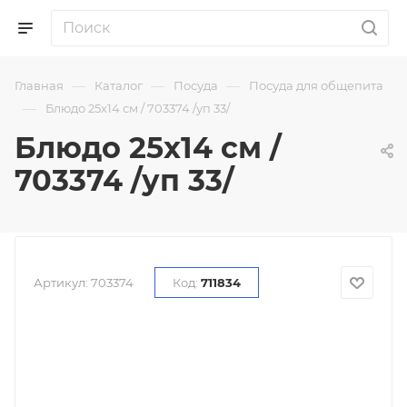
—
—
—
Главная
Каталог
Посуда
Посуда для общепита
—
Блюдо 25х14 см / 703374 /уп 33/
Блюдо 25х14 см /
703374 /уп 33/
Артикул:
703374
Код:
711834