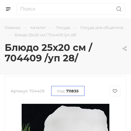
—
—
—
Главная
Каталог
Посуда
Посуда для общепита
—
Блюдо 25х20 см / 704409 /уп 28/
Блюдо 25х20 см /
704409 /уп 28/
Артикул:
704409
Код:
711835