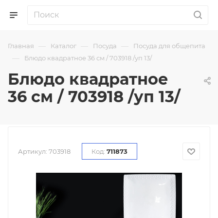
—
—
—
Главная
Каталог
Посуда
Посуда для общепита
—
Блюдо квадратное 36 см / 703918 /уп 13/
Блюдо квадратное
36 см / 703918 /уп 13/
Артикул:
703918
Код:
711873