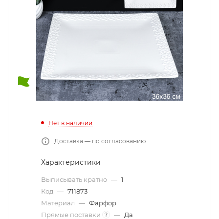
Нет в наличии
Доставка — по согласованию
Характеристики
Выписывать кратно
—
1
Код
—
711873
Материал
—
Фарфор
Прямые поставки
—
Да
?