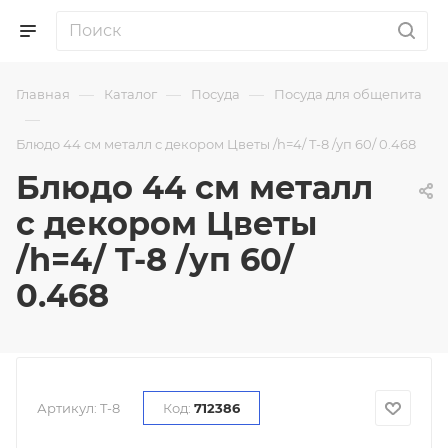
—
—
—
Главная
Каталог
Посуда
Посуда для общепита
—
Блюдо 44 см металл с декором Цветы /h=4/ T-8 /уп 60/ 0.468
Блюдо 44 см металл
с декором Цветы
/h=4/ T-8 /уп 60/
0.468
Артикул:
T-8
Код:
712386