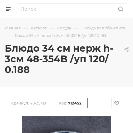
—
—
—
Главная
Каталог
Посуда
Посуда для общепита
—
Блюдо 34 см нерж h-3см 48-354B /уп 120/ 0.188
Блюдо 34 см нерж h-
3см 48-354B /уп 120/
0.188
Артикул:
48-354B
Код:
712452