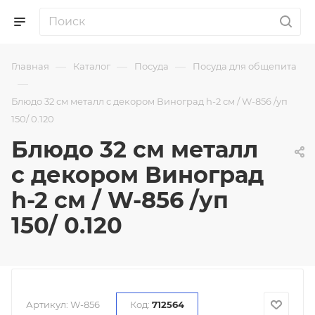
—
—
—
Главная
Каталог
Посуда
Посуда для общепита
—
Блюдо 32 см металл с декором Виноград h-2 см / W-856 /уп
150/ 0.120
Блюдо 32 см металл
с декором Виноград
h-2 см / W-856 /уп
150/ 0.120
Артикул:
W-856
Код:
712564