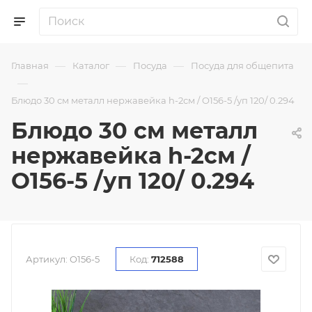
—
—
—
Главная
Каталог
Посуда
Посуда для общепита
—
Блюдо 30 см металл нержавейка h-2см / O156-5 /уп 120/ 0.294
Блюдо 30 см металл
нержавейка h-2см /
O156-5 /уп 120/ 0.294
Артикул:
O156-5
Код:
712588