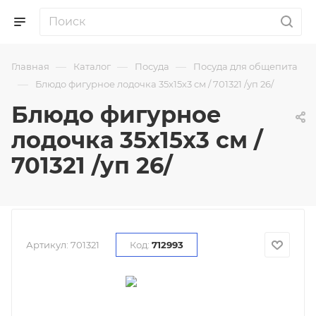
—
—
—
Главная
Каталог
Посуда
Посуда для общепита
—
Блюдо фигурное лодочка 35х15х3 см / 701321 /уп 26/
Блюдо фигурное
лодочка 35х15х3 см /
701321 /уп 26/
Артикул:
701321
Код:
712993