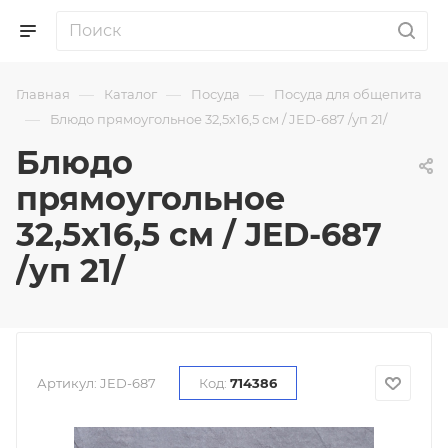
—
—
—
Главная
Каталог
Посуда
Посуда для общепита
—
Блюдо прямоугольное 32,5х16,5 см / JED-687 /уп 21/
Блюдо
прямоугольное
32,5х16,5 см / JED-687
/уп 21/
Артикул:
JED-687
Код:
714386