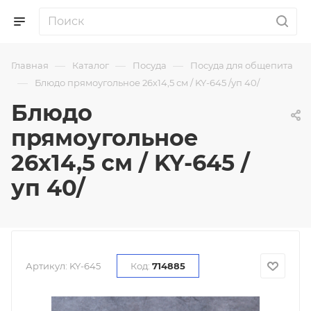
—
—
—
Главная
Каталог
Посуда
Посуда для общепита
—
Блюдо прямоугольное 26х14,5 см / KY-645 /уп 40/
Блюдо
прямоугольное
26х14,5 см / KY-645 /
уп 40/
Артикул:
KY-645
Код:
714885