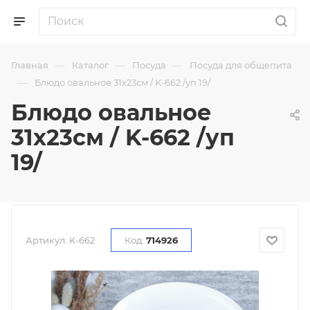
—
—
—
Главная
Каталог
Посуда
Посуда для общепита
—
Блюдо овальное 31х23см / K-662 /уп 19/
Блюдо овальное
31х23см / K-662 /уп
19/
Артикул:
K-662
Код:
714926