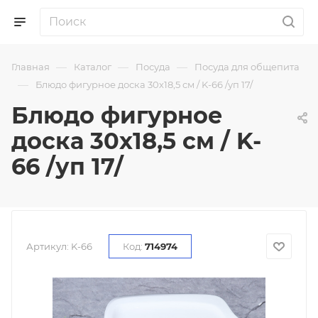
—
—
—
Главная
Каталог
Посуда
Посуда для общепита
—
Блюдо фигурное доска 30х18,5 см / K-66 /уп 17/
Блюдо фигурное
доска 30х18,5 см / K-
66 /уп 17/
Артикул:
K-66
Код:
714974