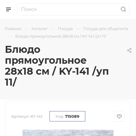
—
—
—
Главная
Каталог
Посуда
Посуда для общепита
—
Блюдо прямоугольное 28х18 см / KY-141 /уп 11/
Блюдо
прямоугольное
28х18 см / KY-141 /уп
11/
Артикул:
KY-141
Код:
715089