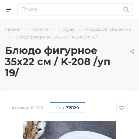
—
—
—
Главная
Каталог
Посуда
Посуда для общепита
—
Блюдо фигурное 35х22 см / K-208 /уп 19/
Блюдо фигурное
35х22 см / K-208 /уп
19/
Артикул:
K-208
Код:
715129