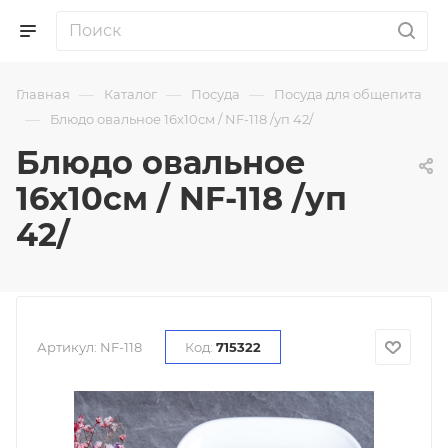
—
—
—
Главная
Каталог
Посуда
Посуда для общепита
—
Блюдо овальное 16х10см / NF-118 /уп 42/
Блюдо овальное
16х10см / NF-118 /уп
42/
Артикул:
NF-118
Код:
715322