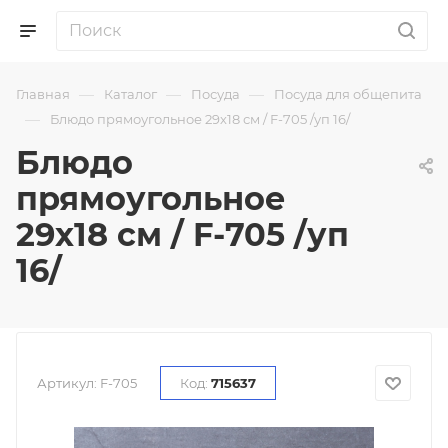
—
—
—
Главная
Каталог
Посуда
Посуда для общепита
—
Блюдо прямоугольное 29х18 см / F-705 /уп 16/
Блюдо
прямоугольное
29х18 см / F-705 /уп
16/
Артикул:
F-705
Код:
715637