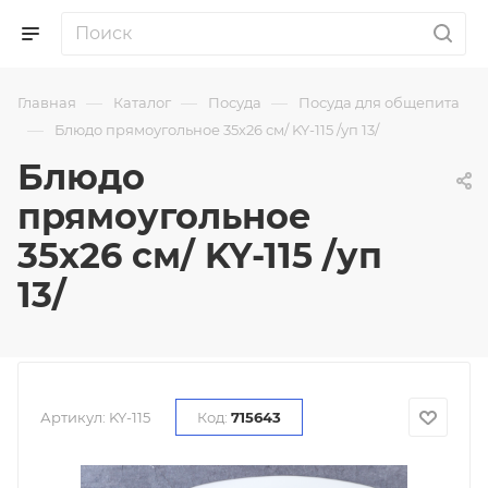
—
—
—
Главная
Каталог
Посуда
Посуда для общепита
—
Блюдо прямоугольное 35х26 см/ KY-115 /уп 13/
Блюдо
прямоугольное
35х26 см/ KY-115 /уп
13/
Артикул:
KY-115
Код:
715643