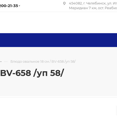
454082, г. Челябинск, ул. 
 200-21-35
Меридиан 7 км, ост. Реаб
—
Блюдо овальное 18 см / BV-658 /уп 58/
BV-658 /уп 58/