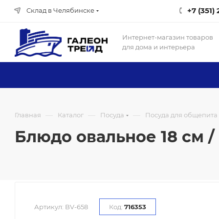
+7 (351)
Склад в Челябинске
Интернет-магазин товаров
для дома и интерьера
—
—
—
Главная
Каталог
Посуда
Посуда для общепита
Блюдо овальное 18 см / 
Артикул:
BV-658
Код:
716353