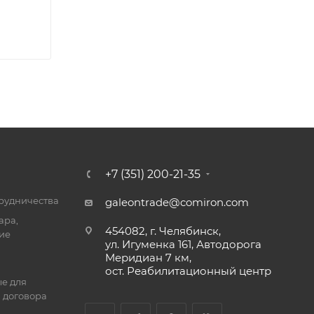
+7 (351) 200-21-35
трудничества
galeontrade@comiron.com
ара,
454082, г. Челябинск,
ие
ул. Игуменка 161, Автодорога
Меридиан 7 км,
ост. Реабилитационный центр
е для
 договора