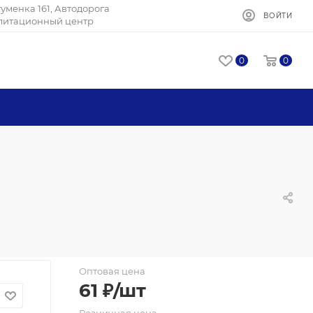
Игуменка 161, Автодорога
ВОЙТИ
илитационный центр
0
0
Оптовая цена
61
₽
/шт