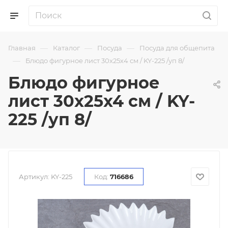
—
—
—
Главная
Каталог
Посуда
Посуда для общепита
—
Блюдо фигурное лист 30х25х4 см / KY-225 /уп 8/
Блюдо фигурное
лист 30х25х4 см / KY-
225 /уп 8/
Артикул:
KY-225
Код:
716686