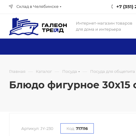
+7 (351)
Склад в Челябинске
Интернет-магазин товаров
для дома и интерьера
—
—
—
Главная
Каталог
Посуда
Посуда для общепита
Блюдо фигурное 30х15 см
Артикул:
JY-230
Код:
717116