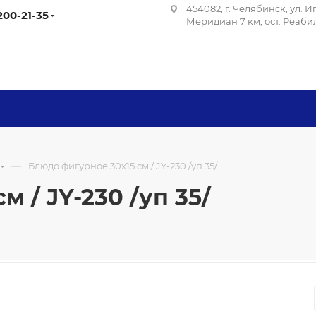
454082, г. Челябинск, ул. 
 200-21-35
Меридиан 7 км, ост. Реаб
—
Блюдо фигурное 30х15 см / JY-230 /уп 35/
 / JY-230 /уп 35/