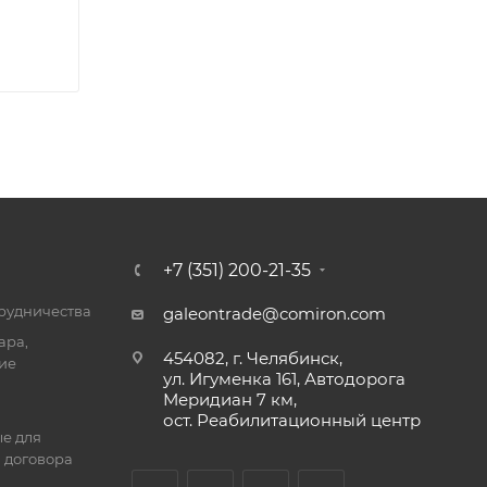
+7 (351) 200-21-35
трудничества
galeontrade@comiron.com
ара,
454082, г. Челябинск,
ие
ул. Игуменка 161, Автодорога
Меридиан 7 км,
ост. Реабилитационный центр
е для
 договора