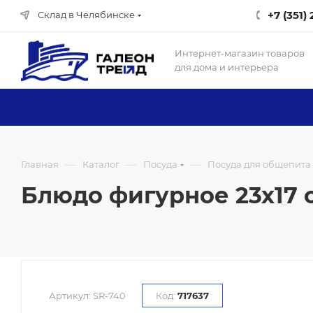
+7 (351)
Склад в Челябинске
Интернет-магазин товаров
для дома и интерьера
—
—
—
Главная
Каталог
Посуда
Посуда для общепита
Блюдо фигурное 23х17 см
Артикул:
SR-740
Код:
717637