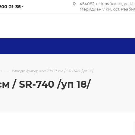
454082, г. Челябинск, ул. 
 200-21-35
Меридиан 7 км, ост. Реаб
—
Блюдо фигурное 23х17 см / SR-740 /уп 18/
 / SR-740 /уп 18/