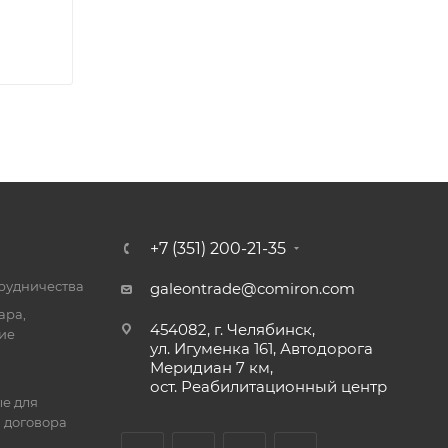
+7 (351) 200-21-35
трудничества
galeontrade@comiron.com
ара,
454082, г. Челябинск,
ие
ул. Игуменка 161, Автодорога
Меридиан 7 км,
ост. Реабилитационный центр
е для
 договора