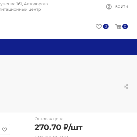
Игуменка 161, Автодорога
ВОЙТИ
илитационный центр
0
0
Оптовая цена
270.70
₽
/шт