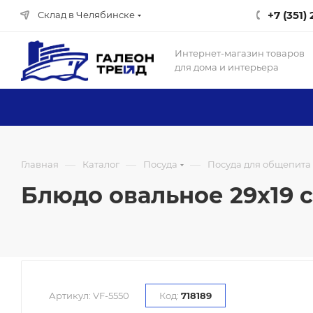
+7 (351)
Склад в Челябинске
Интернет-магазин товаров
для дома и интерьера
—
—
—
Главная
Каталог
Посуда
Посуда для общепита
Блюдо овальное 29х19 см
Артикул:
VF-5550
Код:
718189