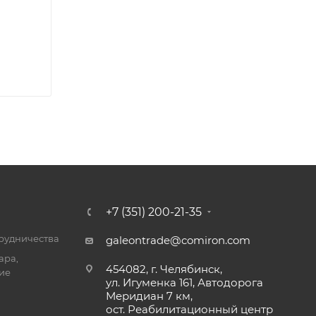
+7 (351) 200-21-35
трудничества
galeontrade@comiron.com
ара,
454082, г. Челябинск,
ие
ул. Игуменка 161, Автодорога
Меридиан 7 км,
ост. Реабилитационный центр