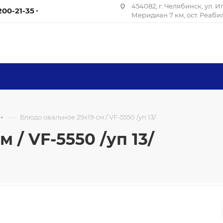
454082, г. Челябинск, ул. 
 200-21-35
Меридиан 7 км, ост. Реаб
—
Блюдо овальное 29х19 см / VF-5550 /уп 13/
 / VF-5550 /уп 13/