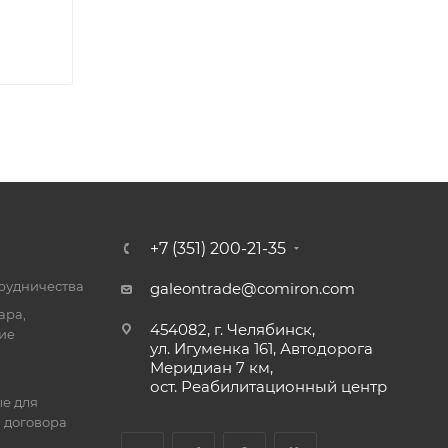
+7 (351) 200-21-35
трудничества
galeontrade@comiron.com
ара,
454082, г. Челябинск,
ие
ул. Игуменка 161, Автодорога
Меридиан 7 км,
ост. Реабилитационный центр
е для
 договора