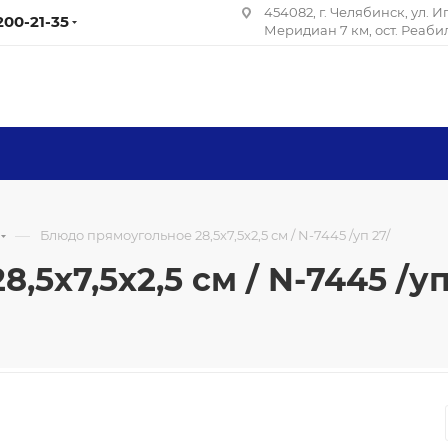
454082, г. Челябинск, ул. 
 200-21-35
Меридиан 7 км, ост. Реаб
—
Блюдо прямоугольное 28,5х7,5х2,5 см / N-7445 /уп 27/
5х7,5х2,5 см / N-7445 /уп