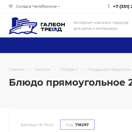
+7 (351)
Склад в Челябинске
Интернет-магазин товаров
для дома и интерьера
—
—
—
Главная
Каталог
Посуда
Посуда для общепита
Блюдо прямоугольное 28,
Артикул:
N-7445
Код:
718297