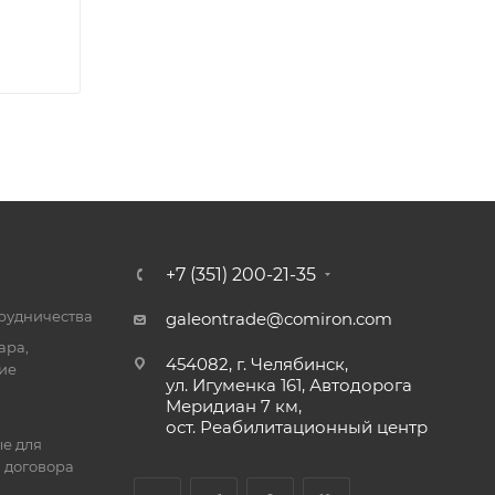
+7 (351) 200-21-35
трудничества
galeontrade@comiron.com
ара,
454082, г. Челябинск,
ие
ул. Игуменка 161, Автодорога
Меридиан 7 км,
ост. Реабилитационный центр
е для
 договора