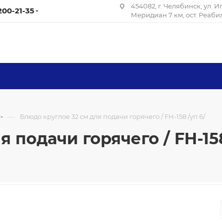
454082, г. Челябинск, ул. 
 200-21-35
Меридиан 7 км, ост. Реаб
—
Блюдо круглое 32 см для подачи горячего / FH-158 /уп 6/
 подачи горячего / FH-158