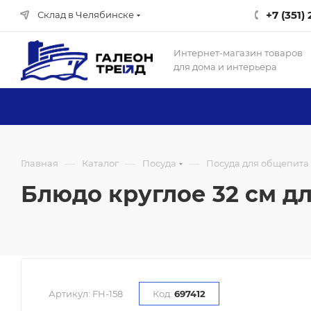
+7 (351)
Склад в Челябинске
Интернет-магазин товаров
для дома и интерьера
—
—
—
Главная
Каталог
Посуда
Посуда для общепита
Блюдо круглое 32 см для
Артикул:
FH-158
Код:
697412