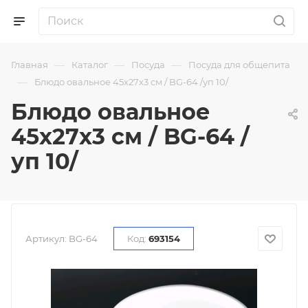
—
—
—
Главная
Каталог
Посуда
Посуда для общепита
—
Блюдо овальное 45х27х3 см / BG-64 /уп 10/
Блюдо овальное
45х27х3 см / BG-64 /
уп 10/
Артикул:
BG-64
Код:
693154