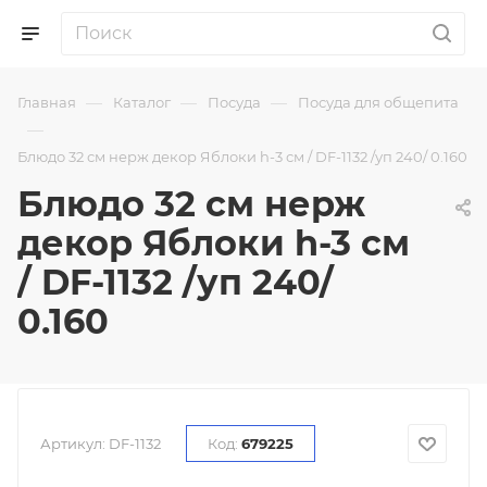
—
—
—
Главная
Каталог
Посуда
Посуда для общепита
—
Блюдо 32 см нерж декор Яблоки h-3 см / DF-1132 /уп 240/ 0.160
Блюдо 32 см нерж
декор Яблоки h-3 см
/ DF-1132 /уп 240/
0.160
Артикул:
DF-1132
Код:
679225