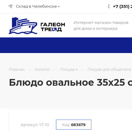
+7 (351)
Склад в Челябинске
Интернет-магазин товаров
для дома и интерьера
—
—
—
Главная
Каталог
Посуда
Посуда для общепита
Блюдо овальное 35х25 см
Артикул:
YT-10
Код:
683679