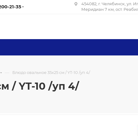
454082, г. Челябинск, ул. 
 200-21-35
Меридиан 7 км, ост. Реаб
—
Блюдо овальное 35х25 см / YT-10 /уп 4/
 / YT-10 /уп 4/