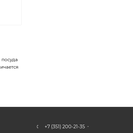
 посуда
личается
+7 (351) 200-21-35