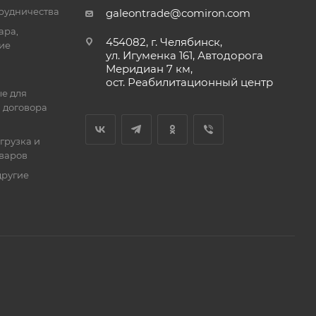
трудничества
galeontrade@comiron.com
ара,
454082, г. Челябинск,
ие
ул. Игуменка 161, Автодорога
Меридиан 7 км,
ост. Реабилитационный центр
е для
 договора
тгрузка и
оваров
другие