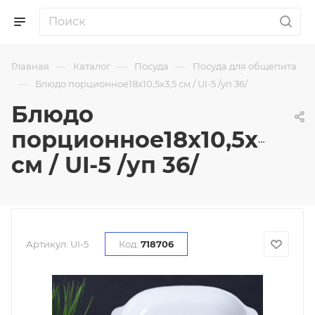
—
—
—
Главная
Каталог
Посуда
Посуда для общепита
—
Блюдо порционное18x10,5x3,5 см / UI-5 /уп 36/
Блюдо
порционное18x10,5x3,5
см / UI-5 /уп 36/
Артикул:
UI-5
Код:
718706