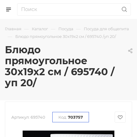
—
—
—
Главная
Каталог
Посуда
Посуда для общепита
—
Блюдо прямоугольное 30х19х2 см / 695740 /уп 20/
Блюдо
прямоугольное
30х19х2 см / 695740 /
уп 20/
Артикул:
695740
Код:
703757