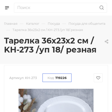
—
—
—
Главная
Каталог
Посуда
Посуда для общепита
—
Тарелка 36х23х2 см / KH-273 /уп 18/ резная
Тарелка 36х23х2 см /
KH-273 /уп 18/ резная
Артикул:
KH-273
Код:
719226