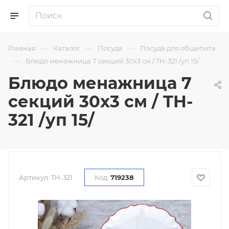
—
—
—
Главная
Каталог
Посуда
Посуда для общепита
—
Блюдо менажница 7 секций 30х3 см / TH-321 /уп 15/
Блюдо менажница 7
секций 30х3 см / TH-
321 /уп 15/
Артикул:
TH-321
Код:
719238