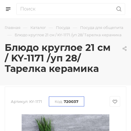
—
—
—
Главная
Каталог
Посуда
Посуда для общепита
—
Блюдо круглое 21 см / KY-1171 /уп 28/ Тарелка керамика
Блюдо круглое 21 см
/ KY-1171 /уп 28/
Тарелка керамика
Артикул:
KY-1171
Код:
720037