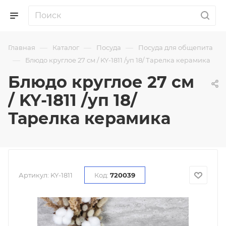
—
—
—
Главная
Каталог
Посуда
Посуда для общепита
—
Блюдо круглое 27 см / KY-1811 /уп 18/ Тарелка керамика
Блюдо круглое 27 см
/ KY-1811 /уп 18/
Тарелка керамика
Артикул:
KY-1811
Код:
720039