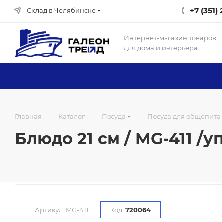
+7 (351)
Склад в Челябинске
Интернет-магазин товаров
для дома и интерьера
—
—
—
Главная
Каталог
Посуда
Посуда для общепита
Блюдо 21 см / MG-411 /уп
Артикул:
MG-411
Код:
720064