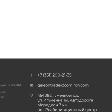
+7 (351) 200-21-35
трудничества
galeontrade@comiron.com
ара,
454082, г. Челябинск,
ие
ул. Игуменка 161, Автодорога
Меридиан 7 км,
ост. Реабилитационный центр