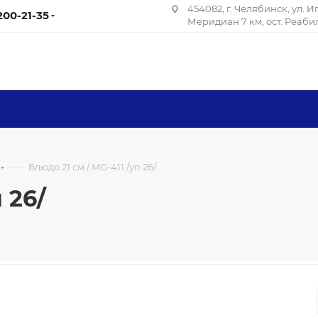
454082, г. Челябинск, ул. 
 200-21-35
Меридиан 7 км, ост. Реаб
—
Блюдо 21 см / MG-411 /уп 26/
 26/