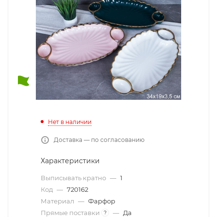
Нет в наличии
Доставка — по согласованию
Характеристики
Выписывать кратно
—
1
Код
—
720162
Материал
—
Фарфор
Прямые поставки
—
Да
?