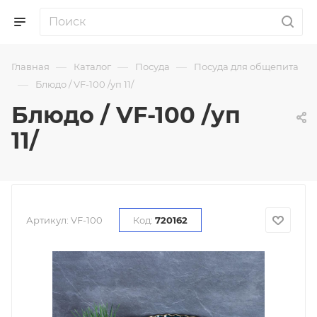
—
—
—
Главная
Каталог
Посуда
Посуда для общепита
—
Блюдо / VF-100 /уп 11/
Блюдо / VF-100 /уп
11/
Артикул:
VF-100
Код:
720162