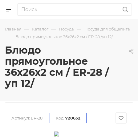
—
—
—
Главная
Каталог
Посуда
Посуда для общепита
—
Блюдо прямоугольное 36х26х2 см / ER-28 /уп 12/
Блюдо
прямоугольное
36х26х2 см / ER-28 /
уп 12/
Артикул:
ER-28
Код:
720632