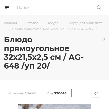
—
—
—
Главная
Каталог
Посуда
Посуда для общепита
—
Блюдо прямоугольное 32х21,5х2,5 см / AG-648 /уп 20/
Блюдо
прямоугольное
32х21,5х2,5 см / AG-
648 /уп 20/
Артикул:
AG-648
Код:
720648