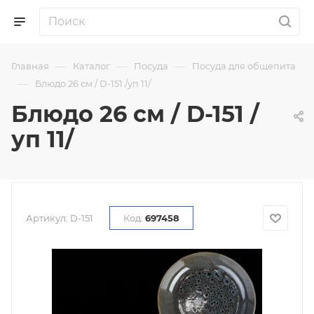
—
—
—
Главная
Каталог
Посуда
Посуда для общепита
—
Блюдо 26 см / D-151 /уп 11/
Блюдо 26 см / D-151 /
уп 11/
Артикул:
D-151
Код:
697458