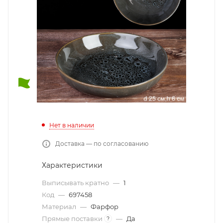
Нет в наличии
Доставка — по согласованию
Характеристики
Выписывать кратно
—
1
Код
—
697458
Материал
—
Фарфор
Прямые поставки
—
Да
?