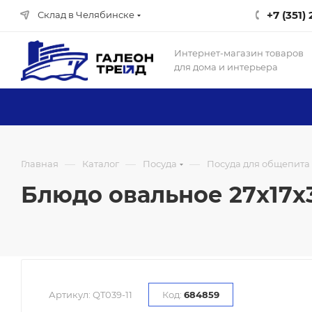
+7 (351)
Склад в Челябинске
Интернет-магазин товаров
для дома и интерьера
—
—
—
Главная
Каталог
Посуда
Посуда для общепита
Блюдо овальное 27х17х3,
Артикул:
QT039-11
Код:
684859