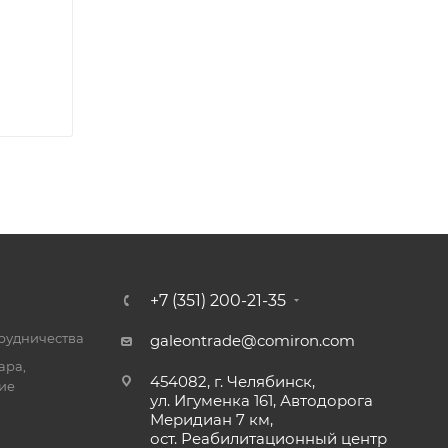
+7 (351) 200-21-35
трудничества
galeontrade@comiron.com
ара,
454082, г. Челябинск,
ие
ул. Игуменка 161, Автодорога
Меридиан 7 км,
ост. Реабилитационный центр