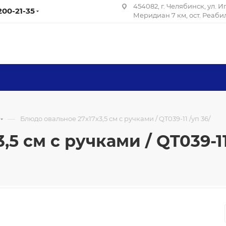
454082, г. Челябинск, ул. 
 200-21-35
Меридиан 7 км, ост. Реаб
—
Блюдо овальное 27х17х3,5 см с ручками / QT039-11 /уп 36/
5 см с ручками / QT039-11