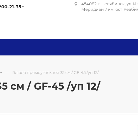
454082, г. Челябинск, ул. 
 200-21-35
Меридиан 7 км, ост. Реаб
—
Блюдо прямоугольное 35 см / GF-45 /уп 12/
см / GF-45 /уп 12/