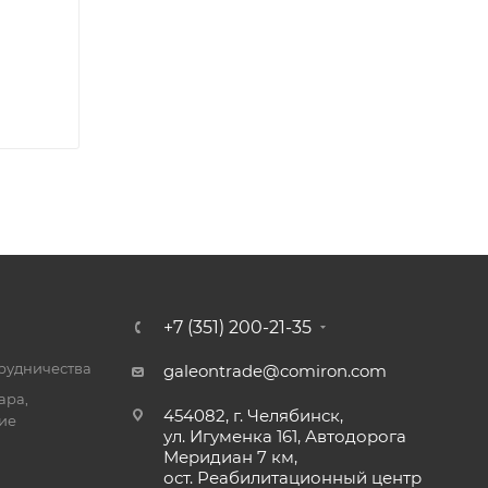
+7 (351) 200-21-35
трудничества
galeontrade@comiron.com
ара,
454082, г. Челябинск,
ие
ул. Игуменка 161, Автодорога
Меридиан 7 км,
ост. Реабилитационный центр