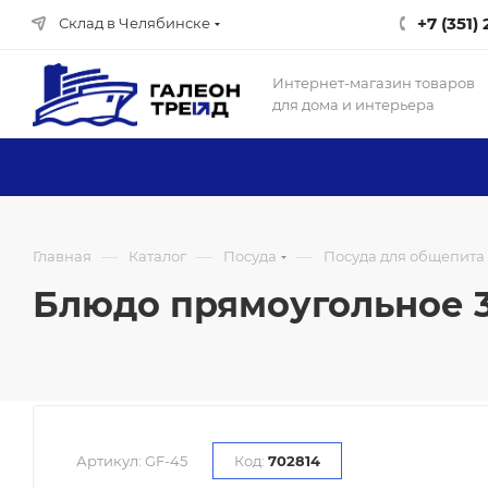
+7 (351)
Склад в Челябинске
Интернет-магазин товаров
для дома и интерьера
—
—
—
Главная
Каталог
Посуда
Посуда для общепита
Блюдо прямоугольное 35 
Артикул:
GF-45
Код:
702814