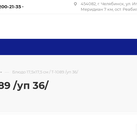
454082, г. Челябинск, ул. 
 200-21-35
Меридиан 7 км, ост. Реаб
—
Блюдо 17,5х17,5 см / T-1089 /уп 36/
89 /уп 36/