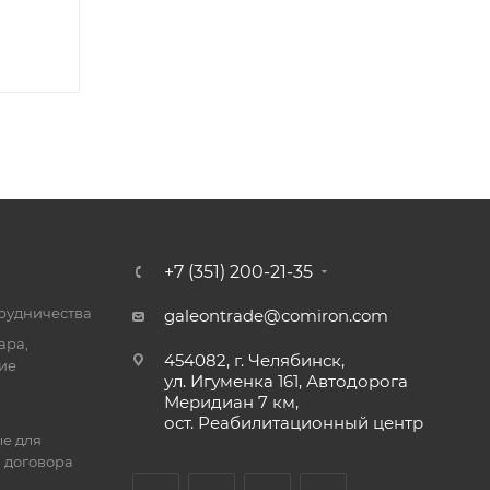
+7 (351) 200-21-35
трудничества
galeontrade@comiron.com
ара,
454082, г. Челябинск,
ие
ул. Игуменка 161, Автодорога
Меридиан 7 км,
ост. Реабилитационный центр
е для
 договора