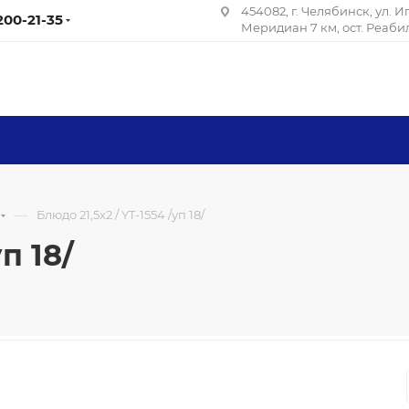
454082, г. Челябинск, ул. 
 200-21-35
Меридиан 7 км, ост. Реаб
—
Блюдо 21,5х2 / YT-1554 /уп 18/
п 18/