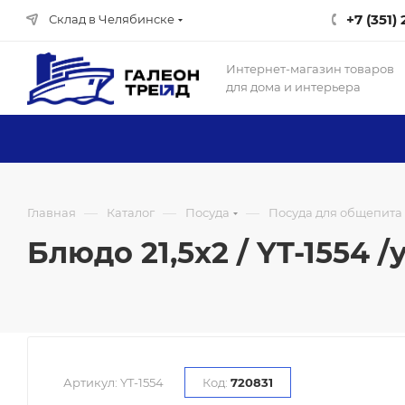
+7 (351)
Склад в Челябинске
Интернет-магазин товаров
для дома и интерьера
—
—
—
Главная
Каталог
Посуда
Посуда для общепита
Блюдо 21,5х2 / YT-1554 /у
Артикул:
YT-1554
Код:
720831