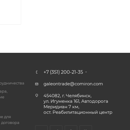
+7 (351) 200-21-35
трудничества
galeontrade@comiron.com
ара,
454082, г. Челябинск,
ие
ул. Игуменка 161, Автодорога
Меридиан 7 км,
ост. Реабилитационный центр
е для
 договора