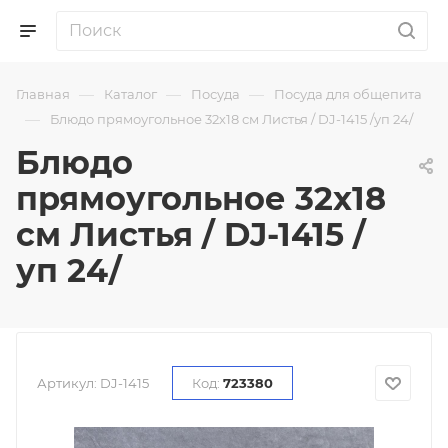
—
—
—
Главная
Каталог
Посуда
Посуда для общепита
—
Блюдо прямоугольное 32х18 см Листья / DJ-1415 /уп 24/
Блюдо
прямоугольное 32х18
см Листья / DJ-1415 /
уп 24/
Артикул:
DJ-1415
Код:
723380